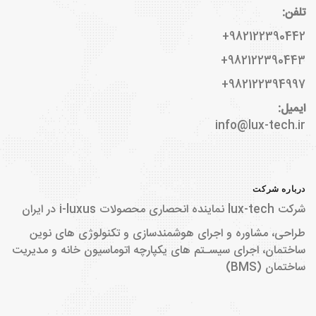
تلفن:
982122390442+
982122390443+
982122394997+
ایمیل:
info@lux-tech.ir
درباره شرکت
شرکت lux-tech نماینده انحصاری محصولات i-luxus در ایران
طراحی، مشاوره و اجرای هوشمندسازی و تکنولوژی های نوین
ساختمان، اجرای سیسـتم های یکپارچه اتوماسیون خانه و مدیریت
ساختمان (BMS)