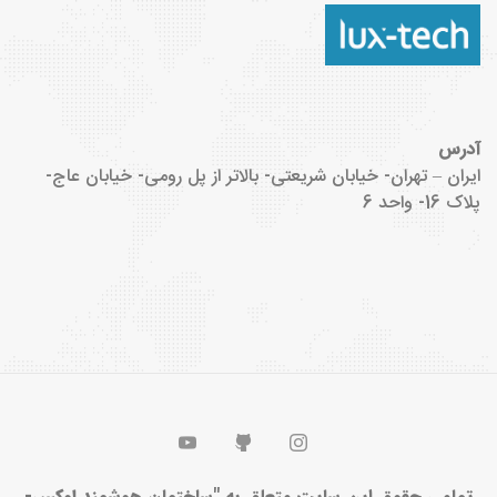
آدرس
ایران – تهران- خیابان شریعتی- بالاتر از پل رومی- خیابان عاج-
پلاک 16- واحد 6
تمامی حقوق این سایت متعلق به "ساختمان هوشمند لوکس-