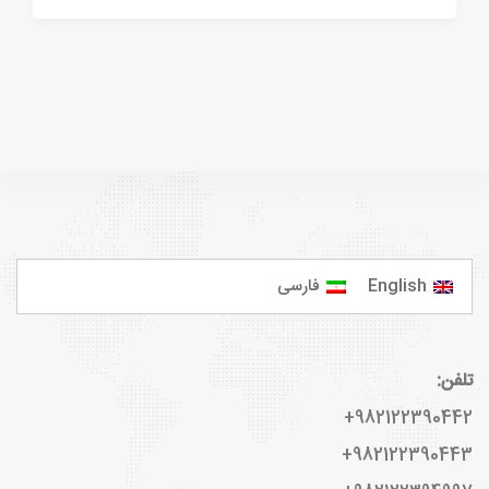
English
فارسی
تلفن:
982122390442+
982122390443+