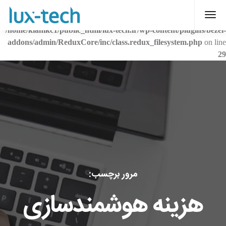
Warning
: Creating default object from empty value in
/home/kianikc1/public_html/lux-tech.ir/wp-content/plugins/bezel-
addons/admin/ReduxCore/inc/class.redux_filesystem.php
on line
29
مرور برچسب:
هزینه هوشمندسازی