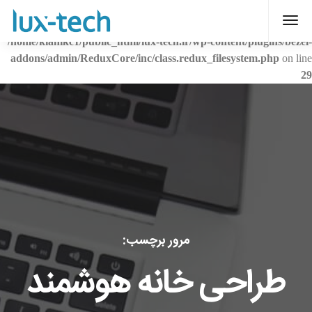
Warning
: Creating default object from empty value in
/home/kianikc1/public_html/lux-tech.ir/wp-content/plugins/bezel-
addons/admin/ReduxCore/inc/class.redux_filesystem.php
on line
29
مرور برچسب:
طراحی خانه هوشمند