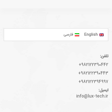
English
فارسی
تلفن:
982122390442+
982122390443+
982122394997+
ایمیل:
info@lux-tech.ir